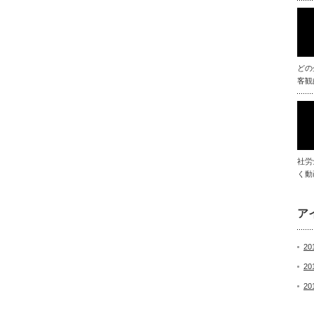
どの
客観
社労
く動
ア
20
20
20