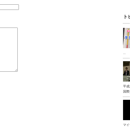
ト
...
平成
国際
マイ