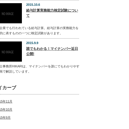
2015.10.6
給与計算実務能力検定試験につい
て
企業でも行われている給与計算。給与計算の実務能力を
的に表すものの一つに検定試験があります。
2015.9.9
誰でもわかる！マイナンバー近日
公開!
士事務所HIKARIは、マイナンバーを誰にでもわかりやす
画で解説しています。
イカーブ
15年11月
15年10月
15年9月