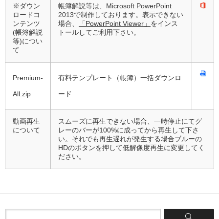
※ダウン
帳簿解説等は、Microsoft PowerPoint
ロードコ
2013で制作しております。表示できない
ンテンツ
場合、
「PowerPoint Viewer」
をインス
(帳簿解説
トールしてご利用下さい。
等)につい
て
Premium-
有料テンプレート（帳簿）一括ダウンロ
All.zip
ード
動画再生
スムーズに再生できない場合、一時停止にてグ
について
レーのバーが100%に成ってから再生して下さ
い。それでも再生遅れが発生する場合ブルーの
HDのボタンを押して低解像度再生に変更してく
ださい。